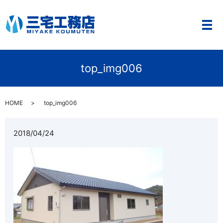
メ
top_img006
HOME
top_img006
2018/04/24