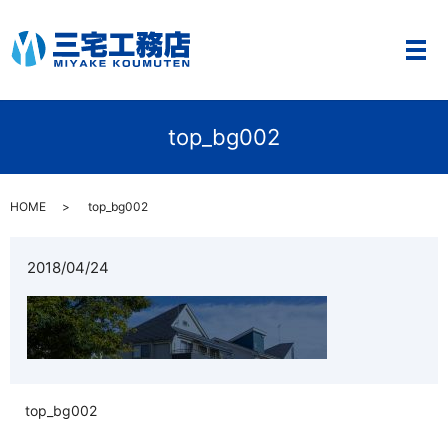
メ
top_bg002
HOME
top_bg002
2018/04/24
top_bg002