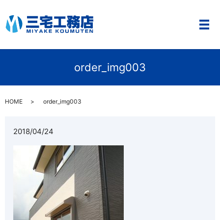
メ
order_img003
HOME
order_img003
2018/04/24